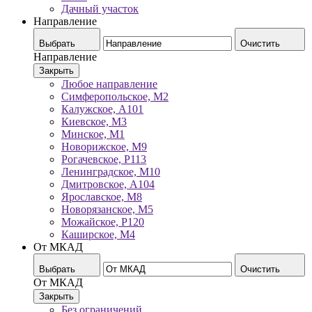
Дачный участок
Направление
Выбрать
Очистить
Направление
Закрыть
Любое направление
Симферопольское, М2
Калужское, А101
Киевское, М3
Минское, М1
Новорижское, М9
Рогачевское, Р113
Ленинградское, М10
Дмитровское, А104
Ярославское, М8
Новорязанское, М5
Можайское, Р120
Каширское, М4
От МКАД
Выбрать
Очистить
От МКАД
Закрыть
Без ограничений