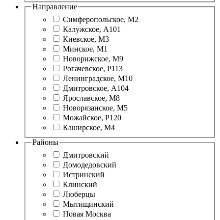
Направление
Симферопольское, М2
Калужское, А101
Киевское, М3
Минское, М1
Новорижское, М9
Рогачевское, Р113
Ленинградское, М10
Дмитровское, А104
Ярославское, М8
Новорязанское, М5
Можайское, Р120
Каширское, М4
Районы
Дмитровский
Домодедовский
Истринский
Клинский
Люберцы
Мытищинский
Новая Москва