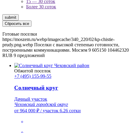
15 — 30 соток
Более 30 соток
submit
Сбросить все
Готовые поселки
https://moszem.ru/webp/imagecache/340_220/02/kp-chistie-
prudy.png.webp
Поселки с высокой степенью готовности,
построенными коммуникациями.
Мосзем
9
605150
104462320
RUB
9 предложений
Обжитой поселок
+7 (495) 155-99-55
Солнечный круг
Дачный участок
Чеховский городской округ
от 964 000 ₽
/
участок 6.26 сотки