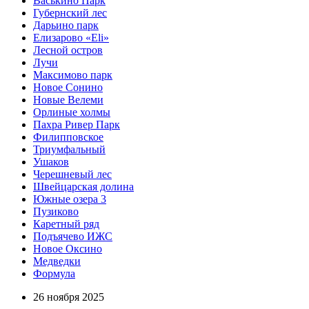
Васькино Парк
Губернский лес
Дарьино парк
Елизарово «Eli»
Лесной остров
Лучи
Максимово парк
Новое Сонино
Новые Велеми
Орлиные холмы
Пахра Ривер Парк
Филипповское
Триумфальный
Ушаков
Черешневый лес
Швейцарская долина
Южные озера 3
Пузиково
Каретный ряд
Подъячево ИЖС
Новое Оксино
Медведки
Формула
26 ноября 2025