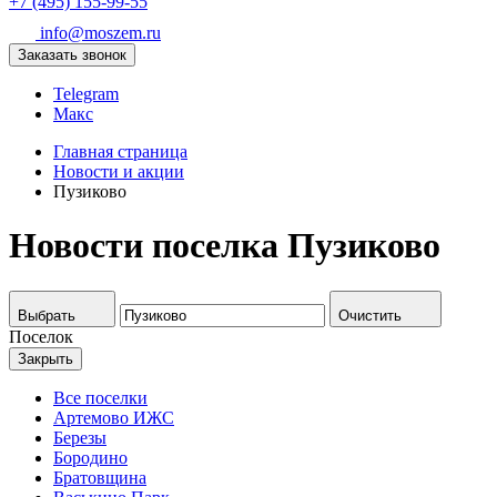
+7 (495) 155-99-55
info@moszem.ru
Заказать звонок
Telegram
Макс
Главная страница
Новости и акции
Пузиково
Новости поселка Пузиково
Выбрать
Очистить
Поселок
Закрыть
Все поселки
Артемово ИЖС
Березы
Бородино
Братовщина