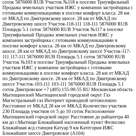
соток
5876000
RUB
Участок №118 в поселке Триумфальный
Продажа земельных участков ИЖС у компании застройщика с
готовыми коммуникациями в поселке комфорт класса. 28 км
от МКАД по Дмитровскому шоссе. 28 км от МКАД по
Дмитровскому шоссе
Участок-118-111
118-111
5876000
RUB
Площадь
5.1
соток
5876000
RUB
Участок №117 в поселке
Триумфальный
Продажа земельных участков ИЖС у
компании застройщика с готовыми коммуникациями в
поселке комфорт класса. 28 км от МКАД по Дмитровскому
шоссе. 28 км от МКАД по Дмитровскому шоссе
Участок-117-
111
117-111
5876000
RUB
Площадь
5.1
соток
5876000
RUB
Участок №103 в поселке Триумфальный
Продажа земельных
участков ИЖС у компании застройщика с готовыми
коммуникациями в поселке комфорт класса. 28 км от МКАД
по Дмитровскому шоссе. 28 км от МКАД по Дмитровскому
шоссе
Участок-103-111
103-111
5876000
RUB
Площадь
5.1
соток
Дмитровское
+7 (495) 155-99-55
RU
Московская область
Мытищинский
Мытищинский городской округ
Газ
Магистральный газ
Интернет проводной
оптоволокно
Расстояние от МКАД
28 км от МКАД
Количество участков
230
Площадь участков
от 5 до 10 соток
Расположение
Мытищинский городской округ
Расстояние до райцентра
40
км до г.Мытищи
Ближайший населенный пункт
Фелисово
Ближайшая ж/д станция
Катуар 9 км
Категория
ИЖС
Ближайшие шоссе
Дмитровское (А104)