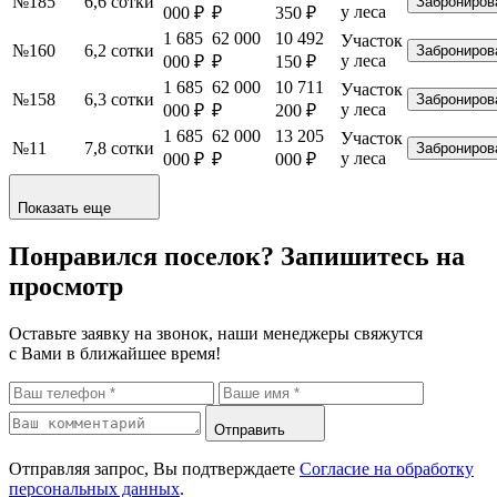
№185
6,6 сотки
Заброниров
у леса
000 ₽
₽
350 ₽
1 685
62 000
10 492
Участок
№160
6,2 сотки
Заброниров
у леса
000 ₽
₽
150 ₽
1 685
62 000
10 711
Участок
№158
6,3 сотки
Заброниров
у леса
000 ₽
₽
200 ₽
1 685
62 000
13 205
Участок
№11
7,8 сотки
Заброниров
у леса
000 ₽
₽
000 ₽
Показать еще
Понравился поселок?
Запишитесь на
просмотр
Оставьте заявку на звонок, наши менеджеры свяжутся
с Вами в ближайшее время!
Отправить
Отправляя запрос, Вы подтверждаете
Согласие на обработку
персональных данных
.