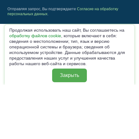
Отправляя запрос, Вы подтверждаете
Согласие на обработку
персональных данных
.
Продолжая использовать наш сайт, Вы соглашаетесь на
обработку файлов cookie
, которые включают в себя:
сведения о местоположении; тип, язык и версию
операционной системы и браузера; сведения об
используемом устройстве. Данные обрабатываются для
предоставления наших услуг и улучшения качества
работы нашего веб-сайта и сервисов.
Закрыть
© 2025—2026, Мосзем - продажа земельных участков
Данный интернет сайт носит исключительно информационный
характер и вся информация на нем не является публичной офертой,
определяемой положениями статьи 437 Гражданского кодекса
Российской Федерации.
Политика в отношении обработки персональных данных
Политика Cookies